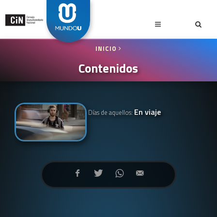
INICIO
Contenidos
En viaje
Días de aquellos: