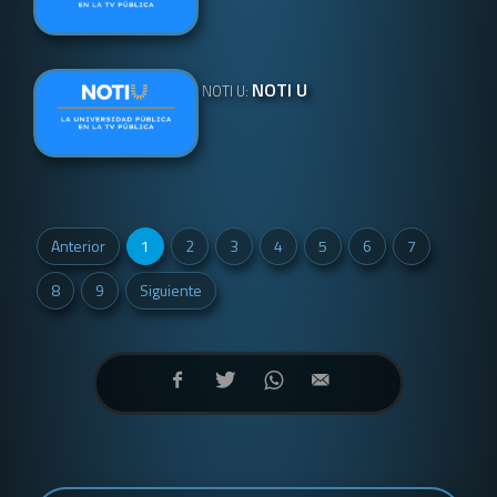
NOTI U
NOTI U:
Anterior
1
2
3
4
5
6
7
8
9
Siguiente