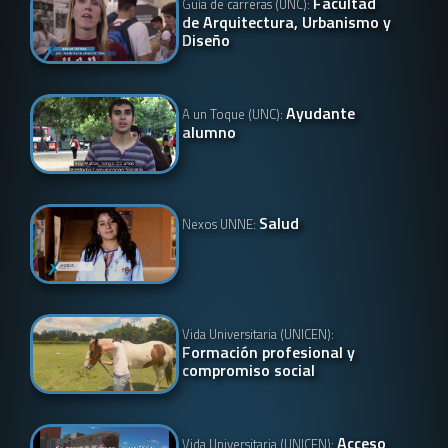
Facultad
Guía de carreras (UNC):
de Arquitectura, Urbanismo y
Diseño
Ayudante
A un Toque (UNC):
alumno
Salud
Nexos UNNE:
Vida Universitaria (UNICEN):
Formación profesional y
compromiso social
Acceso
Vida Universitaria (UNICEN):