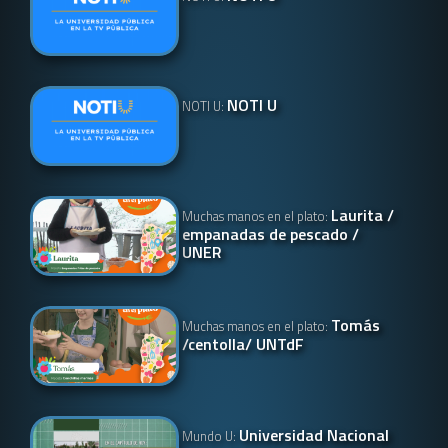
NOTI U
NOTI U:
Laurita /
Muchas manos en el plato:
empanadas de pescado /
UNER
Tomás
Muchas manos en el plato:
/centolla/ UNTdF
Universidad Nacional
Mundo U: