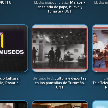
NOTI U
Marcos /
Muchas manos en el plato:
Muchas ma
ensalada de papa, huevo y
tomate / UNT
cio Cultural
Cultura y deportes
¡Tenemos Tele!:
¡Ten
io, Rosario
en las pantallas de Tucumán.
Tele.Tele
UNT
R