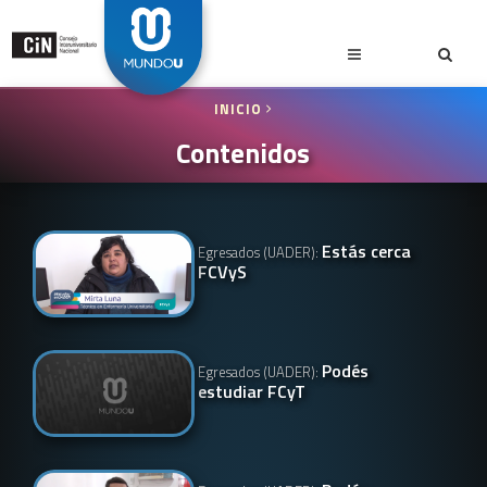
INICIO
Contenidos
Estás cerca
Egresados (UADER):
FCVyS
Podés
Egresados (UADER):
estudiar FCyT