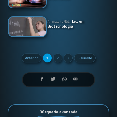
Lic. en
Animate (UNSL):
Biotecnología
Anterior
1
2
3
Siguiente
Búsqueda avanzada