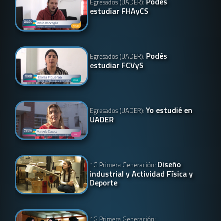
Podés
Egresados (UADER):
estudiar FHAyCS
Podés
Egresados (UADER):
estudiar FCVyS
Yo estudié en
Egresados (UADER):
UADER
Diseño
1G Primera Generación:
industrial y Actividad Física y
Deporte
1G Primera Generación: