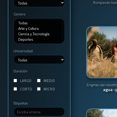
Rompiendo hiel
Genero
Universidad
Duración
LARGO
MEDIO
Enigmas casi resuelt
CORTO
MICRO
agua -p
Etiquetas