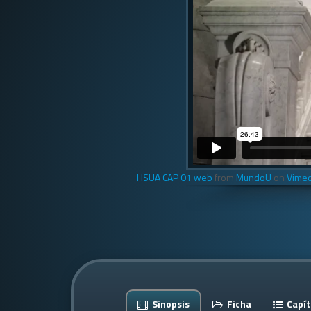
HSUA CAP 01 web
from
MundoU
on
Vime
Sinopsis
Ficha
Capít