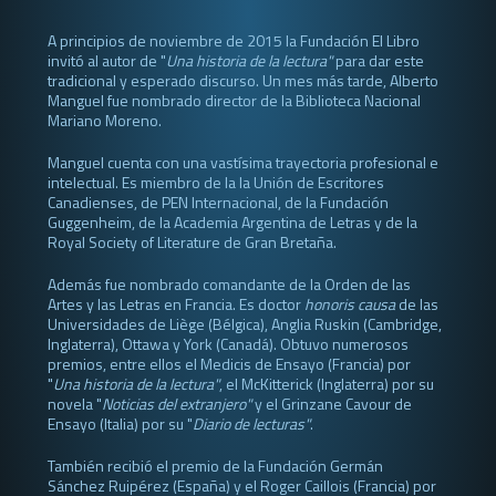
A principios de noviembre de 2015 la Fundación El Libro
invitó al autor de "
Una historia de la lectura"
para dar este
tradicional y esperado discurso. Un mes más tarde, Alberto
Manguel fue nombrado director de la Biblioteca Nacional
Mariano Moreno.
Manguel cuenta con una vastísima trayectoria profesional e
intelectual. Es miembro de la la Unión de Escritores
Canadienses, de PEN Internacional, de la Fundación
Guggenheim, de la Academia Argentina de Letras y de la
Royal Society of Literature de Gran Bretaña.
Además fue nombrado comandante de la Orden de las
Artes y las Letras en Francia. Es doctor
honoris causa
de las
Universidades de Liège (Bélgica), Anglia Ruskin (Cambridge,
Inglaterra), Ottawa y York (Canadá). Obtuvo numerosos
premios, entre ellos el Medicis de Ensayo (Francia) por
"
Una historia de la lectura"
, el McKitterick (Inglaterra) por su
novela "
Noticias del extranjero"
y el Grinzane Cavour de
Ensayo (Italia) por su "
Diario de lecturas"
.
También recibió el premio de la Fundación Germán
Sánchez Ruipérez (España) y el Roger Caillois (Francia) por