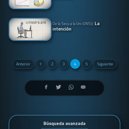
La
De la Secu a la Uni (UNSJ):
intención
Anterior
1
2
3
4
5
Siguiente
Búsqueda avanzada