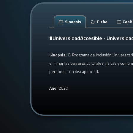
Sinopsis
Ficha
Capít
#UniversidadAccesible - Universida
Sinopsis :
El Programa de Inclusión Universita
eliminar las barreras culturales, físicas y comu
personas con discapacidad.
Año:
2020