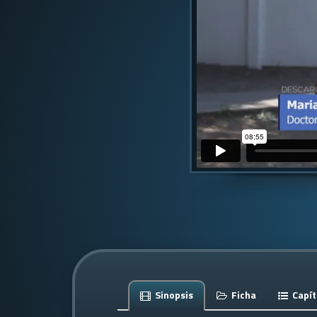
Sinopsis
Ficha
Capít