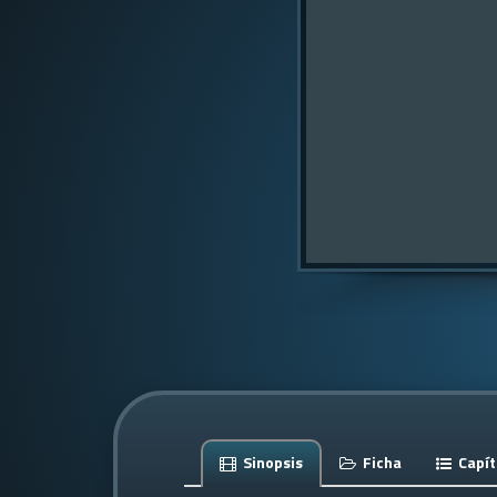
Sinopsis
Ficha
Capít