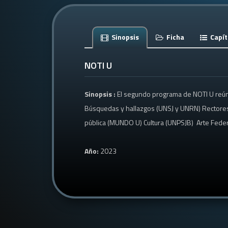
Sinopsis
Ficha
Capít
NOTI U
Sinopsis :
El segundo programa de NOTI U reúne
Búsquedas y hallazgos (UNSJ y UNRN) Rectores
pública (MUNDO U) Cultura (UNPSJB) Arte Feder
Año:
2023