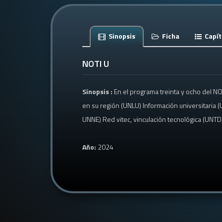
Sinopsis
Ficha
Capít
NOTI U
Sinopsis :
En el programa treinta y ocho del N
en su región (UNLU) Información universitaria
UNNE) Red vitec, vinculación tecnológica (UNTD
Año:
2024